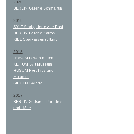
2020
BERLIN Galerie Schmalfuß
2019
SYLT Stadtgalerie Alte Post
BERLIN Galerie Kairos
KIEL Sparkassenstiftung
2018
HUSUM Löwen helfen
KEITUM Sylt Museum
HUSUM Nordfriesland
Museum
SIEGEN Galerie 11
2017
BERLIN Südsee - Paradies
und Hölle