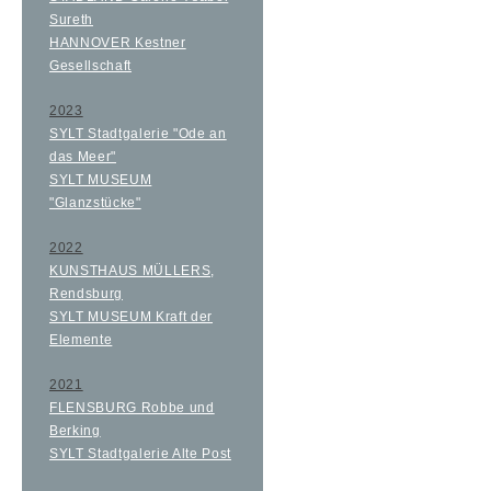
Sureth
HANNOVER Kestner
Gesellschaft
2023
SYLT Stadtgalerie "Ode an
das Meer"
SYLT MUSEUM
"Glanzstücke"
2022
KUNSTHAUS MÜLLERS,
Rendsburg
SYLT MUSEUM Kraft der
Elemente
2021
FLENSBURG Robbe und
Berking
SYLT Stadtgalerie Alte Post