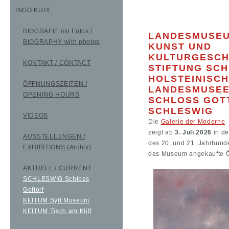
INGO KÜHL
BIOGRAFIE mit Fotos /
LANDESMUSEU
BIOGRAPHY with photos
KUNST UND
KULTURGESCH
KONTAKT / CONTACT
STIFTUNG SCH
HOLSTEINISC
ÖFFNUNGSZEITEN /
LANDESMUSE
OPENING HOURS
SCHLOSS GOT
SCHLESWIG
VIDEOS
Die
Galerie der Moderne
zeigt ab
3. Juli 2026
in de
AUSSTELLUNGEN /
des 20. und 21. Jahrhund
EXHIBITIONS (Archiv)
das Museum angekaufte Öl
AKTUELL / CURRENT
SCHLESWIG Schloss
Gottorf
KEITUM Sylt Museum
KEITUM Tisch am Kliff