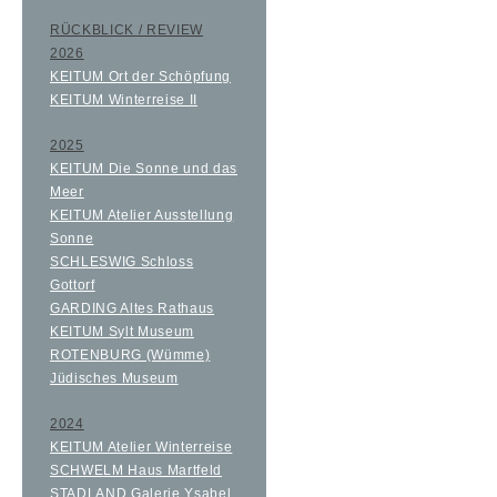
RÜCKBLICK / REVIEW
2026
KEITUM Ort der Schöpfung
KEITUM Winterreise II
2025
KEITUM Die Sonne und das
Meer
KEITUM Atelier Ausstellung
Sonne
SCHLESWIG Schloss
Gottorf
GARDING Altes Rathaus
KEITUM Sylt Museum
ROTENBURG (Wümme)
Jüdisches Museum
2024
KEITUM Atelier Winterreise
SCHWELM Haus Martfeld
STADLAND Galerie Ysabel