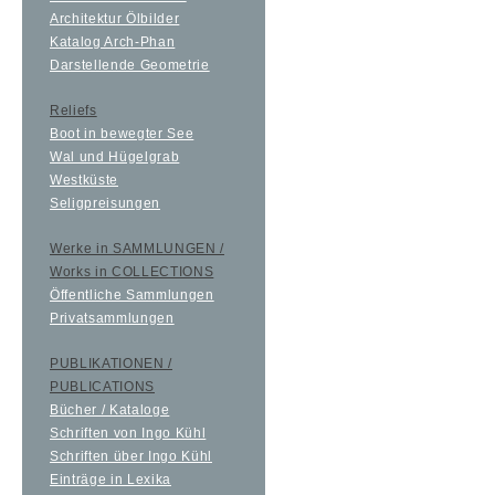
Architektur Ölbilder
Katalog Arch-Phan
Darstellende Geometrie
Reliefs
Boot in bewegter See
Wal und Hügelgrab
Westküste
Seligpreisungen
Werke in SAMMLUNGEN /
Works in COLLECTIONS
Öffentliche Sammlungen
Privatsammlungen
PUBLIKATIONEN /
PUBLICATIONS
Bücher / Kataloge
Schriften von Ingo Kühl
Schriften über Ingo Kühl
Einträge in Lexika