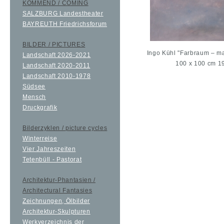
KOMMEND / COMING
SALZBURG Landestheater
BAYREUTH Friedrichsforum
BILDER / PICTURES
Ingo Kühl "Farbraum – ma
Landschaft 2026-2021
100 x 100 cm 
Landschaft 2020-2011
Landschaft 2010-1978
Südsee
Mensch
Druckgrafik
Bilderzyklen / picture cycles
Winterreise
Vier Jahreszeiten
Tetenbüll - Pastorat
Architektur-Phantasien /
Architectural Fantasies
Zeichnungen, Ölbilder
Architektur-Skulpturen
Werkverzeichnis der