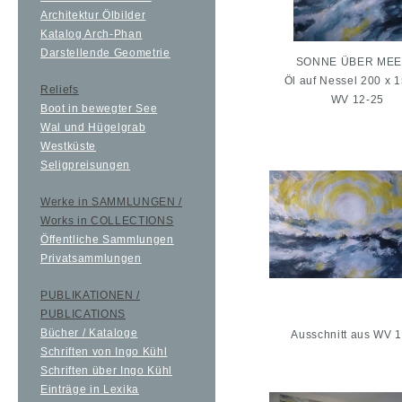
Architektur Ölbilder
Katalog Arch-Phan
Darstellende Geometrie
SONNE ÜBER MEE
Öl auf Nessel 200 x 
Reliefs
WV 12-25
Boot in bewegter See
Wal und Hügelgrab
Westküste
Seligpreisungen
Werke in SAMMLUNGEN /
Works in COLLECTIONS
Öffentliche Sammlungen
Privatsammlungen
PUBLIKATIONEN /
PUBLICATIONS
Bücher / Kataloge
Ausschnitt aus WV 
Schriften von Ingo Kühl
Schriften über Ingo Kühl
Einträge in Lexika