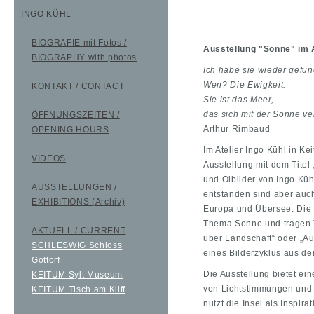
INGO KÜHL
BIOGRAFIE mit Fotos /
Ausstellung "Sonne" im A
BIOGRAPHY with photos
Ich habe sie wieder gefu
Wen? Die Ewigkeit.
KONTAKT / CONTACT
Sie ist das Meer,
das sich mit der Sonne ve
ÖFFNUNGSZEITEN /
Arthur Rimbaud
OPENING HOURS
Im Atelier Ingo Kühl in Kei
VIDEOS
Ausstellung mit dem Titel
und Ölbilder von Ingo Kühl
AUSSTELLUNGEN /
entstanden sind aber auch
EXHIBITIONS (Archiv)
Europa und Übersee. Die 
Thema Sonne und tragen T
AKTUELL / CURRENT
über Landschaft“ oder „Auf
SCHLESWIG Schloss
eines Bilderzyklus aus de
Gottorf
Die Ausstellung bietet ein
KEITUM Sylt Museum
von Lichtstimmungen und 
KEITUM Tisch am Kliff
nutzt die Insel als Inspira