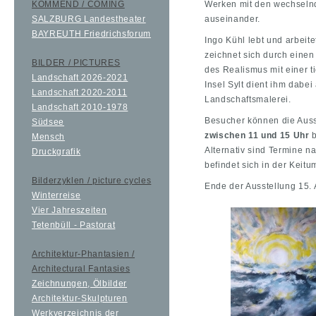
KOMMEND / COMING
Werken mit den wechselnd
SALZBURG Landestheater
auseinander.
BAYREUTH Friedrichsforum
Ingo Kühl lebt und arbeite
zeichnet sich durch einen
BILDER / PICTURES
des Realismus mit einer t
Landschaft 2026-2021
Insel Sylt dient ihm dabei 
Landschaft 2020-2011
Landschaftsmalerei.
Landschaft 2010-1978
Besucher können die Aus
Südsee
zwischen 11 und 15 Uhr
b
Mensch
Alternativ sind Termine n
Druckgrafik
befindet sich in der Keitu
Bilderzyklen / picture cycles
Ende der Ausstellung 15.
Winterreise
Vier Jahreszeiten
Tetenbüll - Pastorat
Architektur-Phantasien /
Architectural Fantasies
Zeichnungen, Ölbilder
Architektur-Skulpturen
Werkverzeichnis der