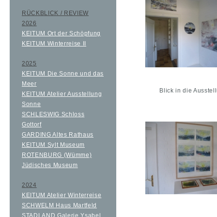
RÜCKBLICK / REVIEW
2026
KEITUM Ort der Schöpfung
KEITUM Winterreise II
2025
KEITUM Die Sonne und das
Meer
Blick in die Ausste
KEITUM Atelier Ausstellung
Sonne
SCHLESWIG Schloss
Gottorf
GARDING Altes Rathaus
KEITUM Sylt Museum
ROTENBURG (Wümme)
Jüdisches Museum
2024
KEITUM Atelier Winterreise
SCHWELM Haus Martfeld
STADLAND Galerie Ysabel